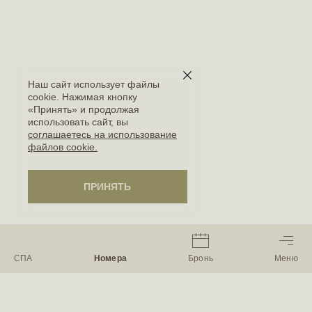
Наш сайт использует файлы
cookie. Нажимая кнопку
«Принять» и продолжая
использовать сайт, вы
соглашаетесь на использование
файлов cookie.
ПРИНЯТЬ
ПРИНЯТЬ
ИНОГДА ЛЮБОВЬ НЕ ТРЕБУЕТ
СПА
Номера
Бронь
Меню
ГРОМКИХ СОБЫТИЙ — ЕЙ НУЖНО
ПРОСТРАНСТВО.