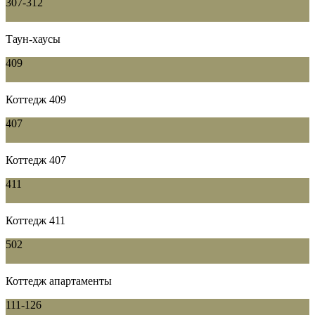
307-312
Таун-хаусы
409
Коттедж 409
407
Коттедж 407
411
Коттедж 411
502
Коттедж апартаменты
111-126