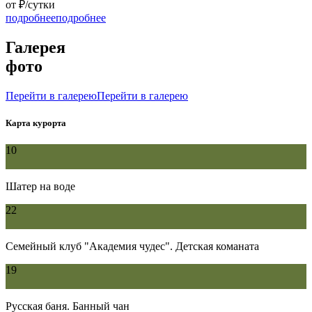
от
₽/сутки
подробнее
подробнее
Галерея
фото
Перейти в галерею
Перейти в галерею
Карта курорта
10
Шатер на воде
22
Семейный клуб "Академия чудес". Детская команата
19
Русская баня. Банный чан