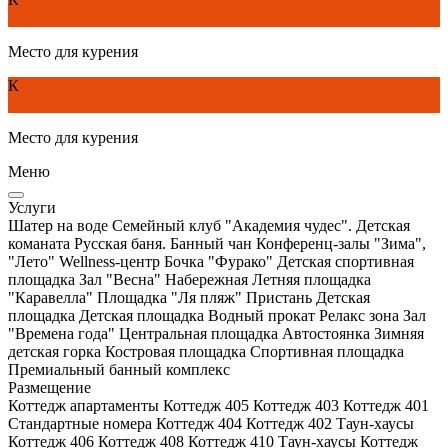
Место для курения
К
Место для курения
Меню
Услуги
Шатер на воде
Семейный клуб "Академия чудес". Детская
команата
Русская баня. Банный чан
Конференц-залы "Зима",
"Лето"
Wellness-центр
Бочка "Фурако"
Детская спортивная
площадка
Зал "Весна"
Набережная
Летняя площадка
"Каравелла"
Площадка "Ля пляж"
Пристань
Детская
площадка
Детская площадка
Водный прокат
Релакс зона
Зал
"Времена года"
Центральная площадка
Автостоянка
Зимняя
детская горка
Костровая площадка
Спортивная площадка
Премиальный банный комплекс
Размещение
Коттедж апартаменты
Коттедж 405
Коттедж 403
Коттедж 401
Стандартные номера
Коттедж 404
Коттедж 402
Таун-хаусы
Коттедж 406
Коттедж 408
Коттедж 410
Таун-хаусы
Коттедж