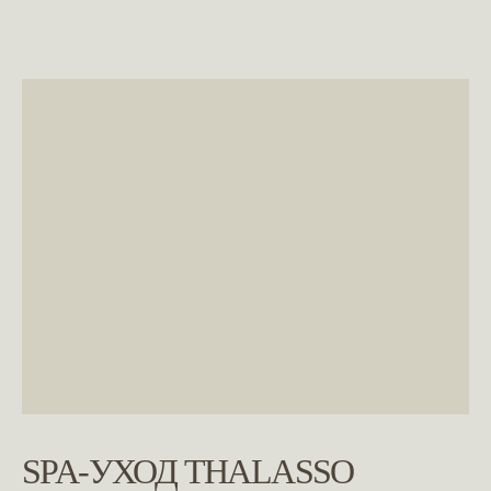
SPA-УХОД THALASSO