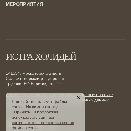
МЕРОПРИЯТИЯ
Свадьбы
Детские праздники
Дни рождения
Банкеты
Конференции
ИСТРА ХОЛИДЕЙ
Тимбилдинг
Корпоративы на природе в Подмосковье
141534, Московская область
Солнечногорский р-н деревня
Трусово, БО Березки, стр. 19
Согласие на обработку персональных данных на сайте
Политика защиты и обработки персональных данных
Наш сайт использует файлы
клиентов и контрагентов
cookie. Нажимая кнопку
«Принять» и продолжая
использовать сайт, вы
соглашаетесь на использование
файлов cookie.