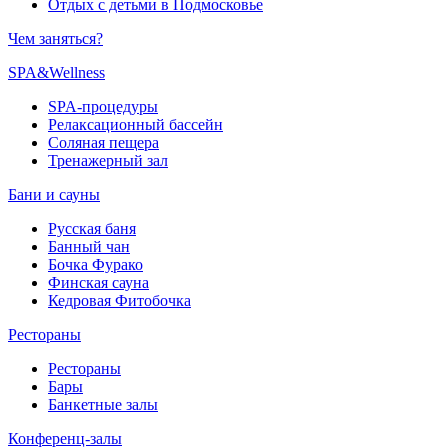
Отдых с детьми в Подмосковье
Чем заняться?
SPA&Wellness
SPA-процедуры
Релаксационный бассейн
Соляная пещера
Тренажерный зал
Бани и сауны
Русская баня
Банный чан
Бочка Фурако
Финская сауна
Кедровая Фитобочка
Рестораны
Рестораны
Бары
Банкетные залы
Конференц-залы