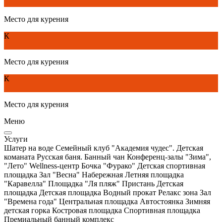
Место для курения
К
Место для курения
К
Место для курения
Меню
Услуги
Шатер на воде
Семейный клуб "Академия чудес". Детская
команата
Русская баня. Банный чан
Конференц-залы "Зима",
"Лето"
Wellness-центр
Бочка "Фурако"
Детская спортивная
площадка
Зал "Весна"
Набережная
Летняя площадка
"Каравелла"
Площадка "Ля пляж"
Пристань
Детская
площадка
Детская площадка
Водный прокат
Релакс зона
Зал
"Времена года"
Центральная площадка
Автостоянка
Зимняя
детская горка
Костровая площадка
Спортивная площадка
Премиальный банный комплекс