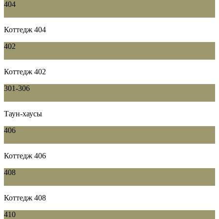
404
Коттедж 404
402
Коттедж 402
301-306
Таун-хаусы
406
Коттедж 406
408
Коттедж 408
410